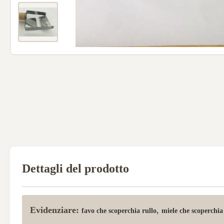
Dettagli del prodotto
Evidenziare:
,
favo che scoperchia rullo
miele che scoperchia 