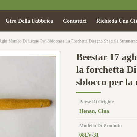
Giro Della Fabbrica
Contattici
Richieda Una Ci
 Aghi Manico Di Legno Per Sbloccare La Forchetta Disegno Speciale Strumento
Beestar 17 agh
la forchetta D
sblocco per la 
Paese Di Origine
Henan, Cina
Modello Di Prodotto
08LV-31