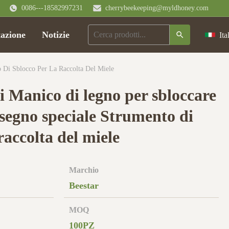
0086---18582997231
cherrybeekeeping@myldhoney.com
tazione
Notizie
Ita
 Di Sblocco Per La Raccolta Del Miele
i Manico di legno per sbloccare
isegno speciale Strumento di
raccolta del miele
Marchio
Beestar
MOQ
100PZ