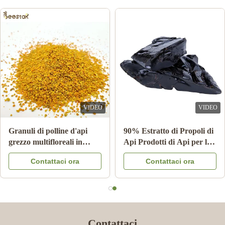
VIDEO
VIDEO
Granuli di polline d'api
90% Estratto di Propoli di
grezzo multifloreali in
Api Prodotti di Api per la
cartone da 25 kg -
Cura della Salute da Bee
Contattaci ora
Contattaci ora
Integratore alimentare
star
Contattaci