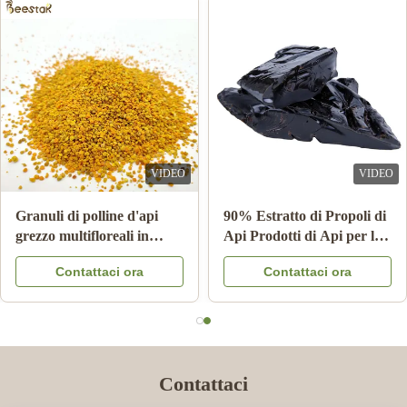
Dec 9.2024
افضل شركة تعاملت معها ✨
VIDEO
VIDEO
Granuli di polline d'api
90% Estratto di Propoli di
grezzo multifloreali in
Api Prodotti di Api per la
cartone da 25 kg -
Cura della Salute da Bee
Contattaci ora
Contattaci ora
Integratore alimentare
star
Contattaci