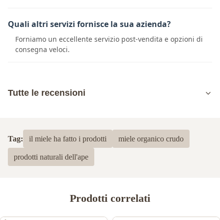
Quali altri servizi fornisce la sua azienda?
Forniamo un eccellente servizio post-vendita e opzioni di
consegna veloci.
Tutte le recensioni
5.0
Sulla base di 50 recensioni recenti
Tag:
il miele ha fatto i prodotti
miele organico crudo
5
100%
prodotti naturali dell'ape
4
0
3
0
2
0
1
0
Prodotti correlati
safiyah Maghrabi,
S