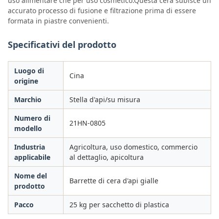
uso alimentare che per uso cosmetico.Questa cera subisce un
accurato processo di fusione e filtrazione prima di essere
formata in piastre convenienti.
Specificativi del prodotto
Luogo di
Cina
origine
Marchio
Stella d'api/su misura
Numero di
21HN-0805
modello
Industria
Agricoltura, uso domestico, commercio
applicabile
al dettaglio, apicoltura
Nome del
Barrette di cera d'api gialle
prodotto
Pacco
25 kg per sacchetto di plastica